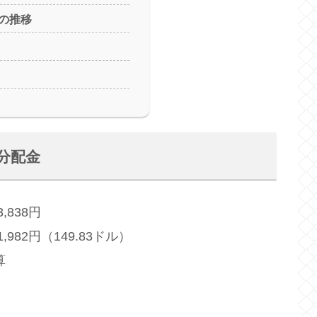
の推移
・分配金
838円
82円（149.83ドル）
算