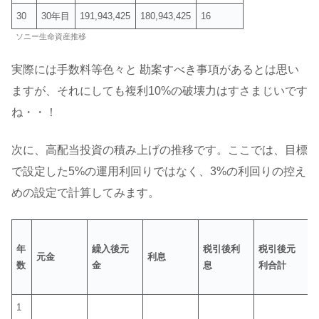
30
30年目
191,943,425
180,943,425
16
ソニー生命資産推移
実際には手数料等色々と 勘案すべき事項があるとは思い
ますが、それにしても複利10%の破壊力はすさまじいです
ね・・！
次に、高配当投資の積み上げの推移です。ここでは、目標
で設定した5%の運用利回りではなく、3%の利回りの控え
めの設定で計算してみます。
年
繰入後元
税引後利
税引後元
元金
利息
数
金
息
利合計
1