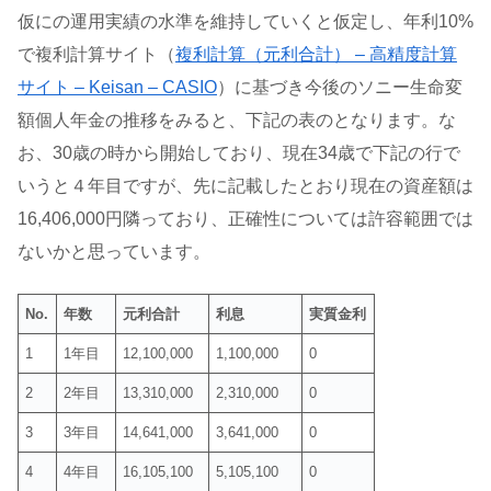
仮にの運用実績の水準を維持していくと仮定し、年利10%
で複利計算サイト（
複利計算（元利合計） – 高精度計算
サイト – Keisan – CASIO
）に基づき今後のソニー生命変
額個人年金の推移をみると、下記の表のとなります。な
お、30歳の時から開始しており、現在34歳で下記の行で
いうと４年目ですが、先に記載したとおり現在の資産額は
16,406,000円隣っており、正確性については許容範囲では
ないかと思っています。
No.
年数
元利合計
利息
実質金利
1
1年目
12,100,000
1,100,000
0
2
2年目
13,310,000
2,310,000
0
3
3年目
14,641,000
3,641,000
0
4
4年目
16,105,100
5,105,100
0