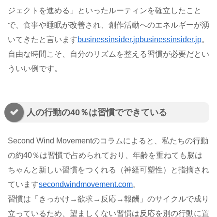
ジェクトを進める」といったルーティンを確立したこと
で、食事や睡眠が改善され、創作活動へのエネルギーが湧
いてきたと言います
businessinsider.jp
businessinsider.jp
。
自由な時間こそ、自分のリズムを整える習慣が必要だとい
ういい例です。
人の行動の40％は習慣でできている
Second Wind Movementのコラムによると、私たちの行動
の約40％は習慣で占められており、年齢を重ねても脳は
ちゃんと新しい習慣をつくれる（神経可塑性）と指摘され
ています
secondwindmovement.com
。
習慣は「きっかけ→欲求→反応→報酬」のサイクルで成り
立っているため、望ましくない習慣は反応を別の行動に置