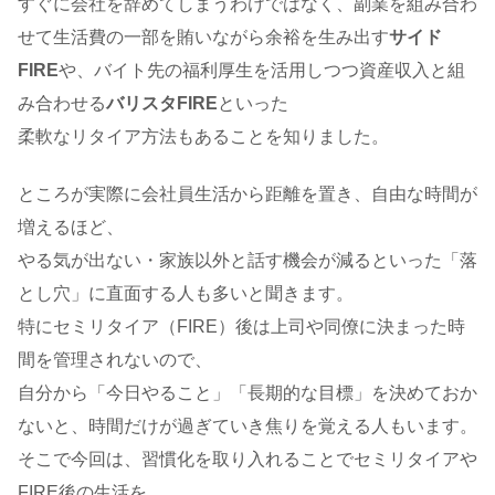
すぐに会社を辞めてしまうわけではなく、副業を組み合わ
せて生活費の一部を賄いながら余裕を生み出す
サイド
FIRE
や、バイト先の福利厚生を活用しつつ資産収入と組
み合わせる
バリスタFIRE
といった
柔軟なリタイア方法もあることを知りました。
ところが実際に会社員生活から距離を置き、自由な時間が
増えるほど、
やる気が出ない・家族以外と話す機会が減るといった「落
とし穴」に直面する人も多いと聞きます。
特にセミリタイア（FIRE）後は上司や同僚に決まった時
間を管理されないので、
自分から「今日やること」「長期的な目標」を決めておか
ないと、時間だけが過ぎていき焦りを覚える人もいます。
そこで今回は、習慣化を取り入れることでセミリタイアや
FIRE後の生活を